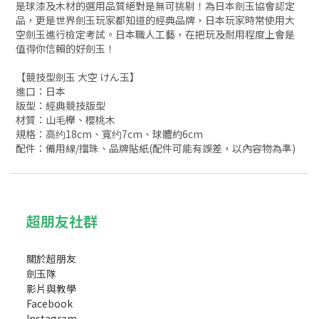
是球漆及木材的選用品質絕對是無可挑剔！為日本劍玉協會認定
品，更是世界劍玉玩家都知道的經典品牌，日本玩家時常使用大
空劍玉進行檢定考試。日本職人工藝，在把玩及耐用程度上會是
值得你信賴的好劍玉！
【競技型劍玉 大空 けん玉】
進口：日本
版型：經典競技
版型
材質：山毛櫸、櫻桃木
規格：高约18cm、寬约7cm、球體約6cm
配件：備用線/擋珠、品牌貼紙(配件可能有誤差，以內容物為準)
超朋友社群
關於超朋友
劍玉隊
影片與教學
Facebook
Instagram