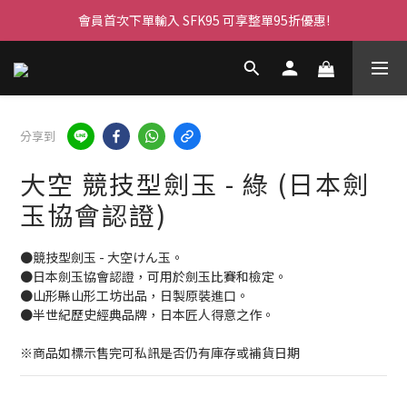
會員首次下單輸入 SFK95 可享整單95折優惠!
分享到
大空 競技型劍玉 - 綠 (日本劍
玉協會認證)
●競技型劍玉 - 大空けん玉。
●日本劍玉協會認證，可用於劍玉比賽和檢定。
●山形縣山形工坊出品，日製原裝進口。
●半世紀歷史經典品牌，日本匠人得意之作。
※商品如標示售完可私訊是否仍有庫存或補貨日期