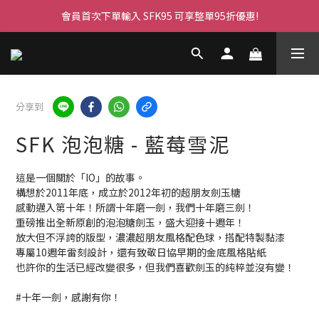
會員首次下單輸入 SFK95 可享整單95折優惠!
分享到
SFK 泡泡糖 - 藍莓雪泥
這是一個關於「IO」的故事。
構想於2011年底，成立於2012年初的超朋友劍玉糖
感動邁入第十年！所謂十年磨一劍，我們十年磨三劍！
重磅推出全新原創的泡泡糖劍玉，盛大迎接十週年！
放大但不浮誇的版型，濃濃超朋友風格配色球，搭配特製黏漆
專屬10週年雷刻設計，還有致敬日協早期的金底風格貼紙
也許你的生活已經改變很多，但我們喜歡劍玉的純粹並沒有變！
#十年一劍，感謝有你！