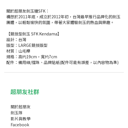
關於超朋友劍玉糖SFK：
構想於2011年底，成立於2012年初，台灣最早推行品牌化的劍玉
團體，以輕鬆愉快的氛圍，帶著大家體驗劍玉的熱血與樂趣。
【競技型劍玉 SFK Kendama】
設計：台灣
版型：LARGE競技
版型
材質：山毛櫸
規格：高约19cm，寬约7cm
配件：備用線/擋珠、品牌貼紙(配件可能有誤差，以內容物為準)
超朋友社群
關於超朋友
劍玉隊
影片與教學
Facebook