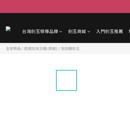
台灣劍玉領導品牌
劍玉商城
入門劍玉推薦
全部商品
/
超朋友劍玉糖 (原創)
/
泡泡糖劍玉