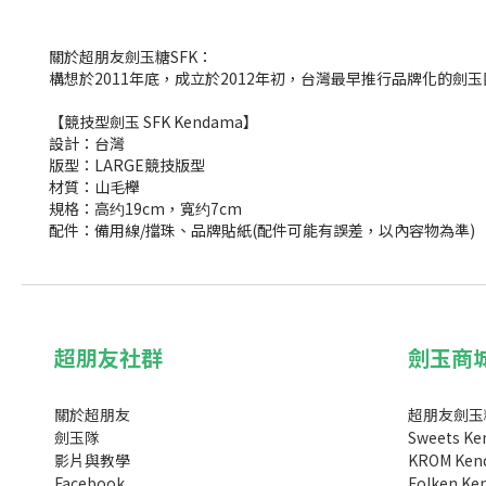
關於超朋友劍玉糖SFK：
構想於2011年底，成立於2012年初，台灣最早推行品牌化的
【競技型劍玉 SFK Kendama】
設計：台灣
版型：LARGE競技
版型
材質：山毛櫸
規格：高约19cm，寬约7cm
配件：備用線/擋珠、品牌貼紙(配件可能有誤差，以內容物為準)
超朋友社群
劍玉商
關於超朋友
超朋友劍玉糖
劍玉隊
Sweets K
影片與教學
KROM Ken
Facebook
Folken K