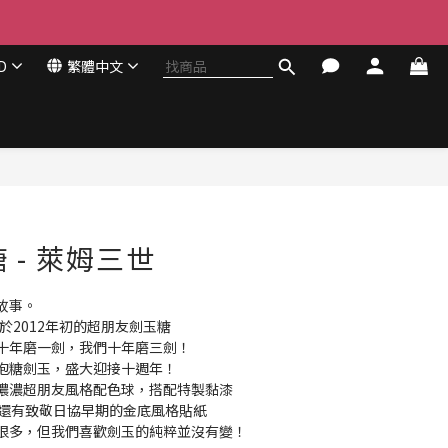
D
繁體中文
糖 - 萊姆三世
故事。
立於2012年初的超朋友劍玉糖
十年磨一劍，我們十年磨三劍！
泡糖劍玉，盛大迎接十週年！
濃濃超朋友風格配色球，搭配特製黏漆
，還有致敬日協早期的金底風格貼紙
很多，但我們喜歡劍玉的純粹並沒有變！