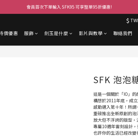
會員首次下單輸入 SFK95 可享整單95折優惠!
$
TW
特價優惠
服飾
劍玉是什麼
影片與教學
聯絡我們
SFK 泡泡
這是一個關於「IO」的
構想於2011年底，成
感動邁入第十年！所謂
重磅推出全新原創的泡
放大但不浮誇的版型，
專屬10週年雷刻設計
也許你的生活已經改變