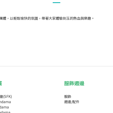
劍玉團體，以輕鬆愉快的氛圍，帶著大家體驗劍玉的熱血與樂趣。
城
服飾週邊
(SFK)
服飾
endama
週邊/配件
dama
endama