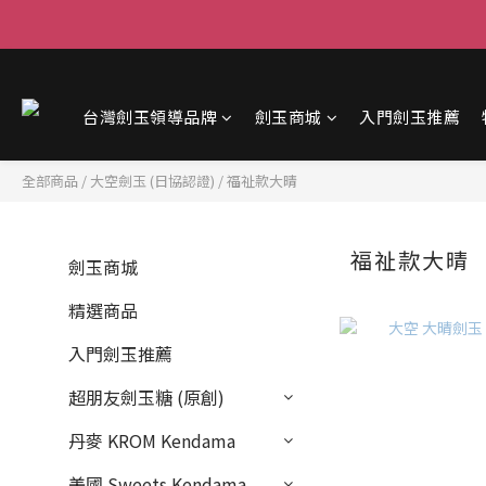
台灣劍玉領導品牌
劍玉商城
入門劍玉推薦
全部商品
/
大空劍玉 (日協認證)
/
福祉款大晴
福祉款大晴
劍玉商城
精選商品
入門劍玉推薦
超朋友劍玉糖 (原創)
丹麥 KROM Kendama
美國 Sweets Kendama