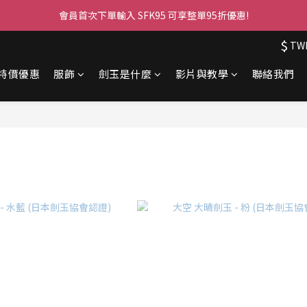
會員首次下單輸入 SFK95 可享整單95折優惠!
$
TW
特價優惠
服飾
劍玉是什麼
影片與教學
聯絡我們