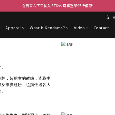
會員首次下單輸入 SFK95 可享整單95折優惠!
$
T
r
Apparel
What is Kendama?
Video
Contact
了。
品牌，超朋友的教練，皆為中
學及推廣經驗，也擔任過各大
玉。