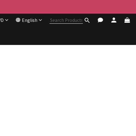
WD
English