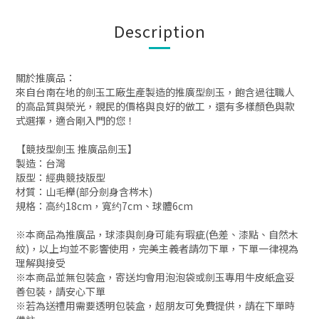
Description
關於推廣品：
來自台南在地的劍玉工廠生產製造的推廣型劍玉，飽含過往職人
的高品質與榮光，親民的價格與良好的做工，還有多樣顏色與款
式選擇，適合剛入門的您！
【競技型劍玉 推廣品劍玉】
製造：台灣
版型：經典競技
版型
材質：山毛櫸(部分劍身含梣木)
規格：高约18cm，寬约7cm、球體6cm
※本商品為推廣品，球漆與劍身可能有瑕疵(色差、漆點、自然木
紋)，以上均並不影響使用，完美主義者請勿下單，下單一律視為
理解與接受
※本商品並無包裝盒，寄送均會用泡泡袋或劍玉專用牛皮紙盒妥
善包裝，請安心下單
※若為送禮用需要透明包裝盒，超朋友可免費提供，請在下單時