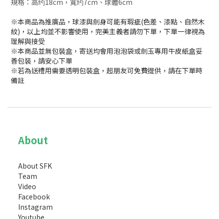
規格：高约18cm，寬约7cm、球體6cm
※本商品為推廣品，球漆與劍身可能有瑕疵(色差、漆點、自然木
紋)，以上均並不影響使用，完美主義者請勿下單，下單一律視為
理解與接受
※本商品並無包裝盒，寄送均會用泡泡袋或劍玉專用牛皮紙盒妥
善包裝，請安心下單
※若為送禮用需要透明包裝盒，超朋友可免費提供，請在下單時
備註
About
About SFK
Team
Video
Facebook
Instagram
Youtube