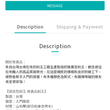
MESSAGE
Description
Shipping & Payment
Description
關於推廣品：
來自台灣台南在地的劍玉工廠生產製造的推廣型劍玉，飽含過往
在地職人的高品質與榮光，在這麼親民的價格和良好的做工下，
絕對是新手入門的首選！有多種顏色及款式，有選擇障礙的朋友
肯定很苦惱！
【競技型劍玉 推廣品劍玉】
製造：台灣
版型：入門版型
材質：山毛櫸(部分劍身含梣木)