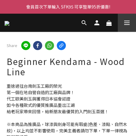
會員首次下單輸入 SFK95 可享整單95折優惠!
Share
Beginner Kendama - Wood
Line
重捨過往台南劍玉工廠的榮光
第一個在地自營自造的工廠與品牌！
代工歐美劍玉與獲得日本協會認證
如今各種款式的優質推廣品重出江湖
給老玩家帶來回憶，給新朋友最優質的入門劍玉首選！
※本商品為推廣品，球漆與劍身可能有瑕疵(色差、漆點、自然木
紋)，以上均並不影響使用，完美主義者請勿下單，下單一律視為